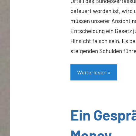
Urteil des Bundesverfass
befeuert worden ist, wird 
müssen unserer Ansicht na
Entscheidung ein Gesetz j
Hinsicht falsch sein. Es b
steigenden Schulden führen
Weiterlesen
Allgemein
Ein Gespr
Money