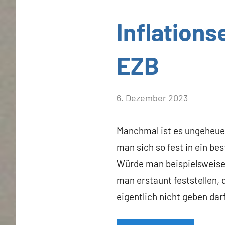
Allgemein
Inflations
EZB
von
6. Dezember 2023
Heiner
Flassbeck
Manchmal ist es ungeheuer
man sich so fest in ein bes
Würde man beispielsweise 
man erstaunt feststellen, 
eigentlich nicht geben da