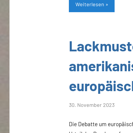
Weiterlesen
Allgemein
Lackmust
amerikani
europäisc
von
30. November 2023
Heiner
Flassbeck
Die Debatte um europäisch