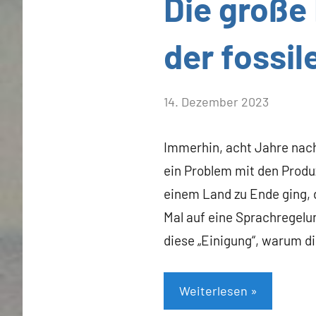
Die große 
der fossil
von
14. Dezember 2023
Heiner
Flassbeck
Immerhin, acht Jahre nach
ein Problem mit den Produz
einem Land zu Ende ging, 
Mal auf eine Sprachregelun
diese „Einigung“, warum d
Weiterlesen