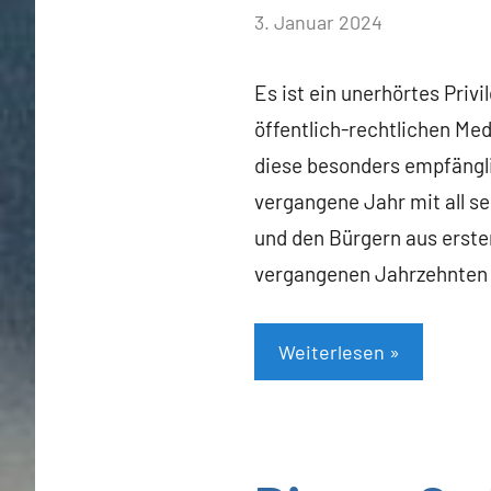
von
3. Januar 2024
Heiner
Flassbeck
Es ist ein unerhörtes Pri
öffentlich-rechtlichen Me
diese besonders empfängli
vergangene Jahr mit all s
und den Bürgern aus erster
vergangenen Jahrzehnten n
Weiterlesen
Allgemein