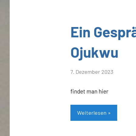
Allgemein
Ein Gesprä
Ojukwu
von
7. Dezember 2023
Heiner
Flassbeck
findet man hier
Weiterlesen