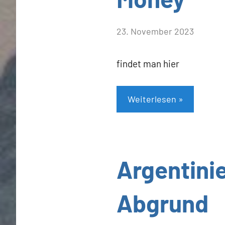
von
23. November 2023
Heiner
Flassbeck
findet man hier
Weiterlesen
Allgemein
Argentinie
Abgrund