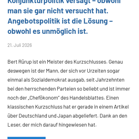
Konjunkturpolitik versagt – obwohl
man sie gar nicht versucht hat.
Angebotspolitik ist die Lösung –
obwohl es unmöglich ist.
von
21. Juli 2026
Heiner
Bert Rürup ist ein Meister des Kurzschlusses. Genau
Flassbeck
deswegen ist der Mann, der sich vor Urzeiten sogar
einmal als Sozialdemokrat ausgab, seit Jahrzehnten
bei den herrschenden Parteien so beliebt und ist immer
noch der „Chefökonom“ des Handelsblattes. Einen
klassischen Kurzschluss hat er gerade in einem Artikel
über Deutschland und Japan abgeliefert. Dank an den
Leser, der mich darauf hingewiesen hat.