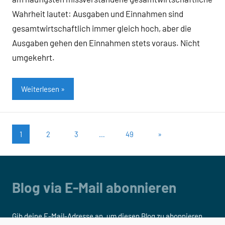
Wahrheit lautet: Ausgaben und Einnahmen sind
gesamtwirtschaftlich immer gleich hoch, aber die
Ausgaben gehen den Einnahmen stets voraus. Nicht
umgekehrt.
Weiterlesen
Seitennummerierung
Nächste
1
2
3
…
49
»
Beiträge
der
Beiträge
Blog via E-Mail abonnieren
Gib deine E-Mail-Adresse an, um diesen Blog zu abonnieren