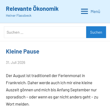
Zum
Relevante Ökonomik
Inhalt
Menü
Heiner Flassbeck
springen
Suchen
Suchen
nach:
Kleine Pause
Allgemein
von
31. Juli 2026
Heiner
Der August ist traditionell der Ferienmonat in
Flassbeck
Frankreich. Daher werde auch ich mir eine kleine
Auszeit gönnen und mich bis Anfang September nur
sporadisch – oder wenn es gar nicht anders geht – zu
Wort melden.