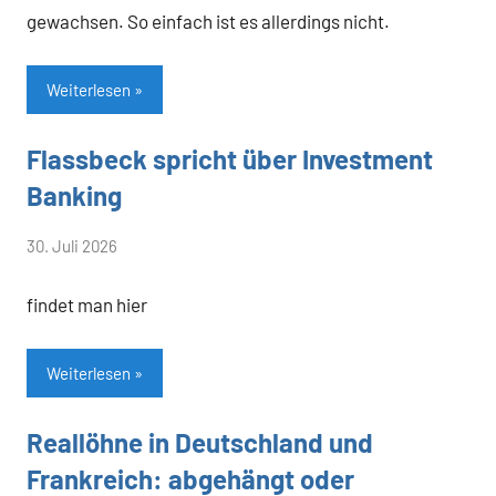
gewachsen. So einfach ist es allerdings nicht.
Weiterlesen
Flassbeck spricht über Investment
Allgemein
Banking
von
30. Juli 2026
Heiner
findet man hier
Flassbeck
Weiterlesen
Reallöhne in Deutschland und
Allgemein
Frankreich: abgehängt oder