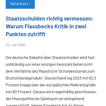
Weiterlesen
Staatsschulden richtig vermessen:
Allgemein
Warum Flassbecks Kritik in zwei
Punkten zutrifft
von
20. Juli 2026
Heiner
Die deutsche Debatte über Staatsschulden wird fast
Flassbeck
vollständig von einer einzigen Kennzahl beherrscht:
dem Verhältnis des Maastricht-Schuldenstands zum
Bruttoinlandsprodukt. Deutschland lag 2023 mit 62,3
Prozent knapp über der europäischen Referenzgröße
von 60 Prozent. Daraus wird regelmäßig geschlossen,
der finanzpolitische Spielraum sei weitgehend
ausgeschöpft. Heiner Flassbeck hat an dieser