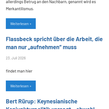
allerdings Betrug an den Nachbarn, genannt wird es
Merkantilismus.
Weiterlesen
Flassbeck spricht über die Arbeit, die
Allgemein
man nur „aufnehmen“ muss
von
23. Juli 2026
Heiner
findet man hier
Flassbeck
Weiterlesen
Bert Rürup: Keynesianische
Allgemein