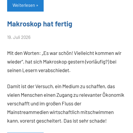
Weiterlesen
Makroskop hat fertig
Allgemein
von
19. Juli 2026
Heiner
Mit den Worten: „Es war schön! Vielleicht kommen wir
Flassbeck
wieder“, hat sich Makroskop gestern (vorläufig?) bei
seinen Lesern verabschiedet.
Damit ist der Versuch, ein Medium zu schaffen, das
vielen Menschen einen Zugang zu relevanter Ökonomik
verschafft und im großen Fluss der
Mainstreammedien wirtschaftlich mitschwimmen
kann, vorerst gescheitert. Das ist sehr schade!