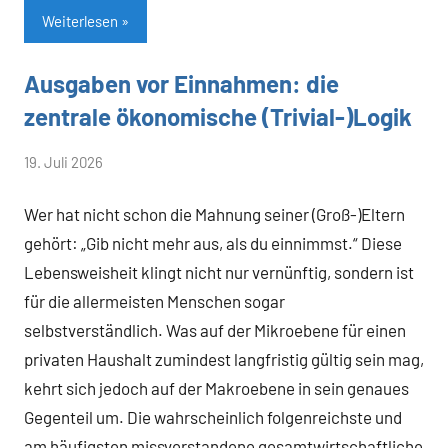
Weiterlesen
Ausgaben vor Einnahmen: die
Allgemein
zentrale ökonomische (Trivial-)Logik
von
19. Juli 2026
Heiner
Wer hat nicht schon die Mahnung seiner (Groß-)Eltern
Flassbeck
gehört: „Gib nicht mehr aus, als du einnimmst.“ Diese
Lebensweisheit klingt nicht nur vernünftig, sondern ist
für die allermeisten Menschen sogar
selbstverständlich. Was auf der Mikroebene für einen
privaten Haushalt zumindest langfristig gültig sein mag,
kehrt sich jedoch auf der Makroebene in sein genaues
Gegenteil um. Die wahrscheinlich folgenreichste und
am häufigsten missverstandene gesamtwirtschaftliche