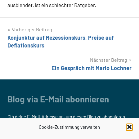
ausblendet, ist ein schlechter Ratgeber.
Beitragsnavigation
Vorheriger Beitrag
Konjunktur auf Rezessionskurs, Preise auf
Deflationskurs
Nächster Beitrag
Ein Gespräch mit Mario Lochner
Blog via E-Mail abonnieren
Gib deine E-Mail-Adresse an, um diesen Blog zu abonnieren
und Benachrichtigungen über neue Beiträge via E-Mail zu
Cookie-Zustimmung verwalten
erhalten.