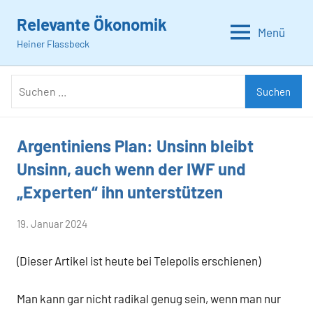
Zum
Relevante Ökonomik
Inhalt
Menü
Heiner Flassbeck
springen
Suchen
Suchen
nach:
Argentiniens Plan: Unsinn bleibt
Allgemein
Unsinn, auch wenn der IWF und
„Experten“ ihn unterstützen
von
19. Januar 2024
Heiner
(Dieser Artikel ist heute bei Telepolis erschienen)
Flassbeck
Man kann gar nicht radikal genug sein, wenn man nur