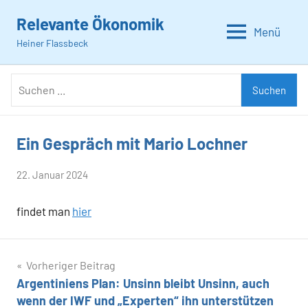
Zum
Relevante Ökonomik
Inhalt
Menü
Heiner Flassbeck
springen
Suchen
Suchen
nach:
Ein Gespräch mit Mario Lochner
Allgemein
von
22. Januar 2024
Heiner
findet man
hier
Flassbeck
Beitragsnavigation
Vorheriger Beitrag
Argentiniens Plan: Unsinn bleibt Unsinn, auch
wenn der IWF und „Experten“ ihn unterstützen