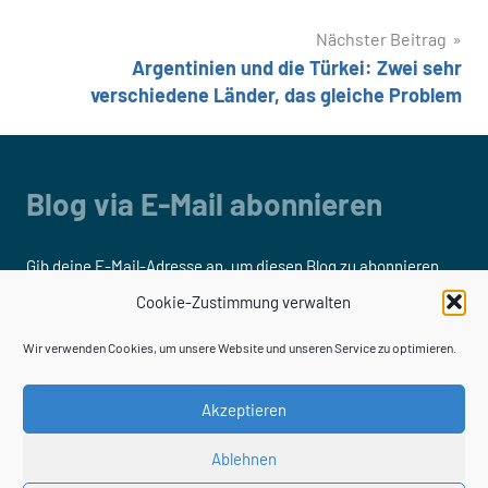
Nächster Beitrag
Argentinien und die Türkei: Zwei sehr
verschiedene Länder, das gleiche Problem
Blog via E-Mail abonnieren
Gib deine E-Mail-Adresse an, um diesen Blog zu abonnieren
und Benachrichtigungen über neue Beiträge via E-Mail zu
Cookie-Zustimmung verwalten
erhalten.
Wir verwenden Cookies, um unsere Website und unseren Service zu optimieren.
E-
Mail-
Akzeptieren
Adresse
Ablehnen
Abonnieren