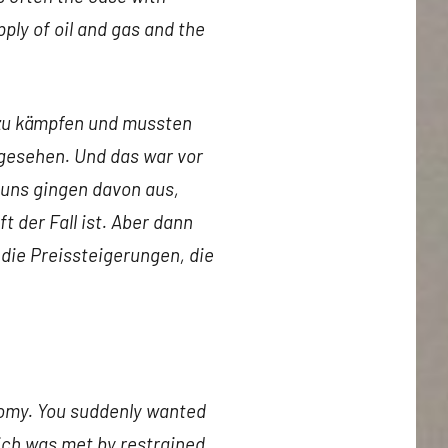
ply of oil and gas and the
n zu kämpfen und mussten
 gesehen. Und das war vor
 uns gingen davon aus,
 der Fall ist. Aber dann
die Preissteigerungen, die
nomy. You suddenly wanted
hich was met by restrained