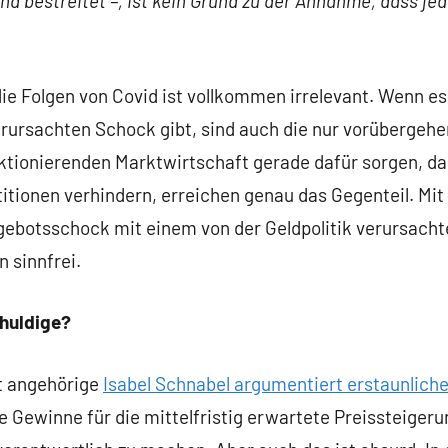
nd bestreitet –, ist kein Grund zu der Annahme, dass jed
die Folgen von Covid ist vollkommen irrelevant. Wenn e
erursachten Schock gibt, sind auch die nur vorübergehe
nktionierenden Marktwirtschaft gerade dafür sorgen, da
titionen verhindern, erreichen genau das Gegenteil. Mi
gebotsschock mit einem von der Geldpolitik verursach
 sinnfrei.
huldige?
t angehörige
Isabel Schnabel argumentiert erstaunlich
e Gewinne für die mittelfristig erwartete Preissteiger