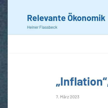
Zum
Inhalt
Relevante Ökonomik
springen
Heiner Flassbeck
Allgemein
„Inflation
von
7. März 2023
Heiner