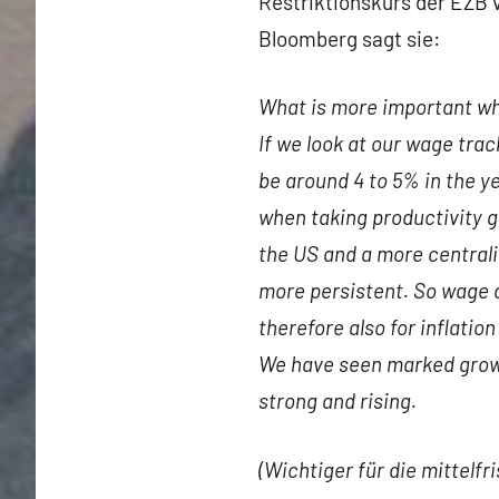
Restriktionskurs der EZB 
Bloomberg sagt sie:
What is more important wh
If we look at our wage trac
be around 4 to 5% in the y
when taking productivity g
the US and a more centrali
more persistent. So wage d
therefore also for inflatio
We have seen marked growt
strong and rising.
(Wichtiger für die mittelf