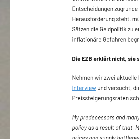
Entscheidungen zugrunde l
Herausforderung steht, mü
Sätzen die Geldpolitik zu 
inflationäre Gefahren beg
Die EZB erklärt nicht, sie
Nehmen wir zwei aktuelle 
Interview
und versucht, di
Preissteigerungsraten schi
My predecessors and many c
policy as a result of that.
prices and supply bottlene