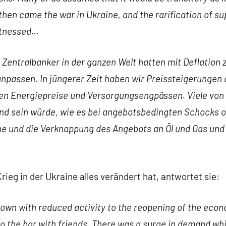
hen came the war in Ukraine, and the rarification of sup
itnessed…
e Zentralbanker in der ganzen Welt hatten mit Deflatio
anpassen. In jüngerer Zeit haben wir Preissteigerungen
ren Energiepreise und Versorgungsengpässen. Viele von
d sein würde, wie es bei angebotsbedingten Schocks oft
ne und die Verknappung des Angebots an Öl und Gas und 
rieg in der Ukraine alles verändert hat, antwortet sie:
own with reduced activity to the reopening of the eco
 to the bar with friends. There was a surge in demand w