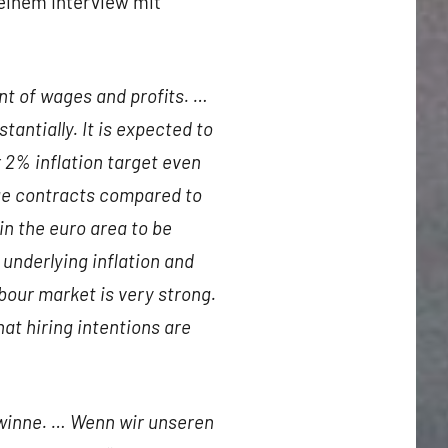
 einem Interview mit
t of wages and profits. …
antially. It is expected to
r 2% inflation target even
age contracts compared to
n the euro area to be
underlying inflation and
abour market is very strong.
at hiring intentions are
Gewinne. … Wenn wir unseren