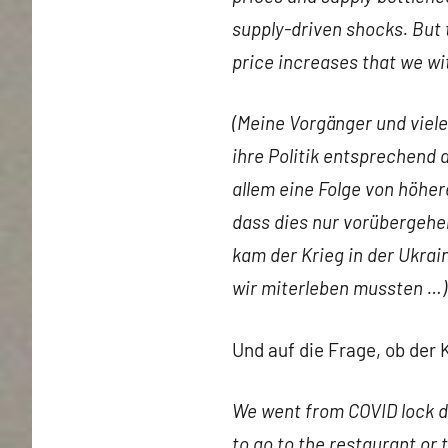
supply-driven shocks. But t
price increases that we w
(Meine Vorgänger und viel
ihre Politik entsprechend 
allem eine Folge von höhe
dass dies nur vorübergehen
kam der Krieg in der Ukrai
wir miterleben mussten …)
Und auf die Frage, ob der K
We went from COVID lock d
to go to the restaurant or