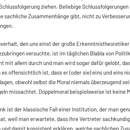
Schlussfolgerung ziehen. Beliebige Schlussfolgerungen f
nde sachliche Zusammenhänge gibt, nicht zu Verbesser
ungen.
verhalt, den uns einst der große Erkenntnistheoretike
zubringen versuchte, ist im täglichen Blabla von Politik
 mit allem durch und man wird sogar dafür gelobt, d
 es offensichtlich ist, dass er (oder sie) eins und eins
lagen, obwohl selbst die Moral niemals überzeugend se
eln missachtet. Doppelmoral beispielsweise ist keine M
k ist der klassische Fall einer Institution, der man ge
t, weil man erwartete, dass ihre Vertreter sachkundig
ch und damit konsistent erklären, welche sachlichen Z