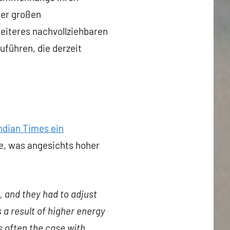
ner großen
weiteres nachvollziehbaren
uführen, die derzeit
Indian Times ein
ge, was angesichts hoher
, and they had to adjust
s a result of higher energy
s often the case with