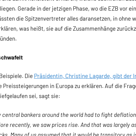
iegen. Gerade in der jetzigen Phase, wo die EZB vor ei
ssten die Spitzenvertreter alles daransetzen, in ohne 
erklären, was heißt, sie auf die Zusammenhänge zurückz
ründen.
 schwafelt
Beispiele. Die
Präsidentin, Christine Lagarde, gibt der 
e Preissteigerungen in Europa zu erklären. Auf die Fra
efgelaufen sei, sagt sie:
entral bankers around the world had to fight deflation
 More recently, we saw prices rise. And that was largely a
cks. Many of us assumed that it would be transitory as i