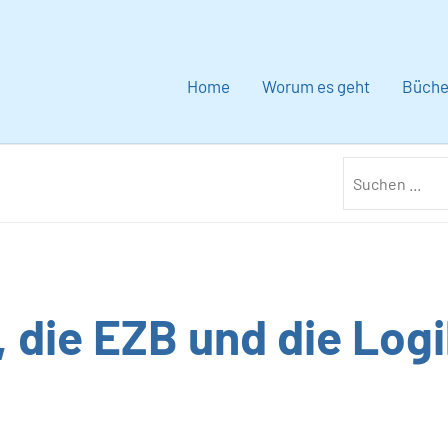
Home
Worum es geht
Büche
“, die EZB und die Log