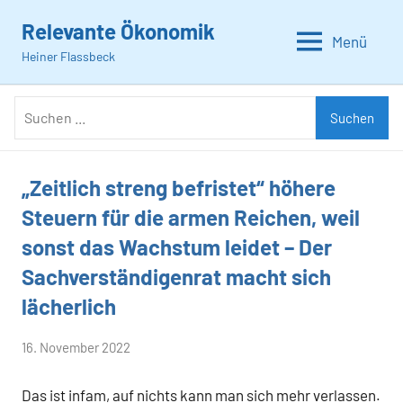
Zum
Relevante Ökonomik
Inhalt
Menü
Heiner Flassbeck
springen
Suchen
Suchen
nach:
„Zeitlich streng befristet“ höhere
Allgemein
Steuern für die armen Reichen, weil
sonst das Wachstum leidet – Der
Sachverständigenrat macht sich
lächerlich
von
16. November 2022
Heiner
Das ist infam, auf nichts kann man sich mehr verlassen.
Flassbeck