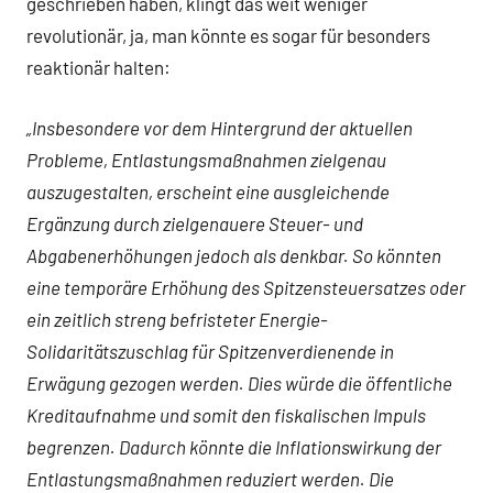
geschrieben haben, klingt das weit weniger
revolutionär, ja, man könnte es sogar für besonders
reaktionär halten:
„Insbesondere vor dem Hintergrund der aktuellen
Probleme, Entlastungsmaßnahmen zielgenau
auszugestalten, erscheint eine ausgleichende
Ergänzung durch zielgenauere Steuer- und
Abgabenerho
hungen jedoch als denkbar. So könnten
eine temporä
r
e Erhö
h
ung des Spitzensteuersatzes oder
ein zeitlich streng befristeter Energie-
Solidarita
tszuschlag fü
r
Spitzenverdienende in
Erwä
g
ung gezogen werden. Dies wü
r
de die ö
f
fentliche
Kreditaufnahme und somit den fiskalischen Impuls
begrenzen. Dadurch kö
n
nte die Inflationswirkung der
Entlastungsmaßnahmen reduziert werden. Die