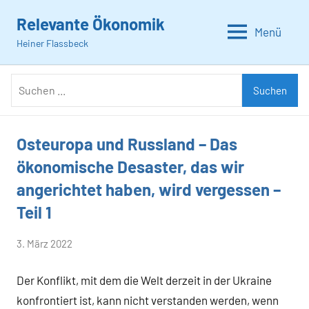
Zum
Relevante Ökonomik
Inhalt
Menü
Heiner Flassbeck
springen
Suchen
Suchen
nach:
Osteuropa und Russland – Das
Allgemein
ökonomische Desaster, das wir
angerichtet haben, wird vergessen –
Teil 1
von
3. März 2022
Heiner
Der Konflikt, mit dem die Welt derzeit in der Ukraine
Flassbeck
konfrontiert ist, kann nicht verstanden werden, wenn