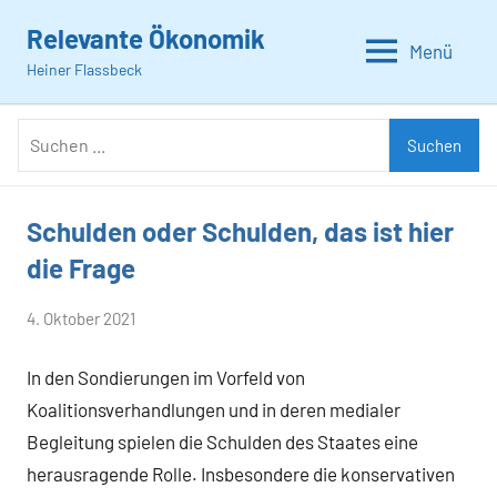
Zum
Relevante Ökonomik
Inhalt
Menü
Heiner Flassbeck
springen
Suchen
Suchen
nach:
Schulden oder Schulden, das ist hier
Allgemein
die Frage
von
4. Oktober 2021
Heiner
In den Sondierungen im Vorfeld von
Flassbeck
Koalitionsverhandlungen und in deren medialer
Begleitung spielen die Schulden des Staates eine
herausragende Rolle. Insbesondere die konservativen