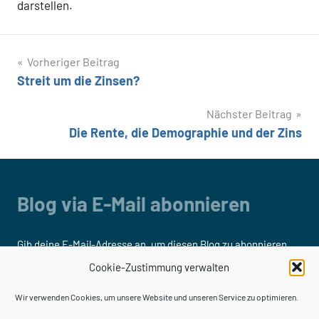
darstellen.
Beitragsnavigation
Vorheriger Beitrag
Streit um die Zinsen?
Nächster Beitrag
Die Rente, die Demographie und der Zins
Blog via E-Mail abonnieren
Gib deine E-Mail-Adresse an, um diesen Blog zu abonnieren
und Benachrichtigungen über neue Beiträge via E-Mail zu
Cookie-Zustimmung verwalten
erhalten.
Wir verwenden Cookies, um unsere Website und unseren Service zu optimieren.
E-