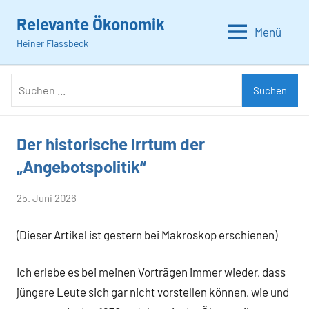
Zum
Relevante Ökonomik
Inhalt
Menü
Heiner Flassbeck
springen
Suchen
Suchen
nach:
Der historische Irrtum der
Allgemein
„Angebotspolitik“
von
25. Juni 2026
Heiner
(Dieser Artikel ist gestern bei Makroskop erschienen)
Flassbeck
Ich erlebe es bei meinen Vorträgen immer wieder, dass
jüngere Leute sich gar nicht vorstellen können, wie und