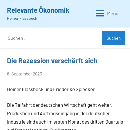
Zum
Relevante Ökonomik
Inhalt
Menü
Heiner Flassbeck
springen
Suchen
Suchen
nach:
Die Rezession verschärft sich
Allgemein
von
8. September 2023
Heiner
Heiner Flassbeck und Friederike Spiecker
Flassbeck
Die Talfahrt der deutschen Wirtschaft geht weiter.
Produktion und Auftragseingang in der deutschen
Industrie sind auch im ersten Monat des dritten Quartals