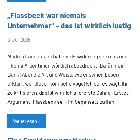
„Flassbeck war niemals
Allgemein
Unternehmer“ – das ist wirklich lustig
von
8. Juli 2026
Heiner
Markus Langemann hat eine Erwiderung von mir zum
Flassbeck
Thema Argentinien wörtlich abgedruckt. Dafür mein
Dank! Aber die Art und Weise, wie er seinen Lesern
erklärt, wer dieser komische Vogel ist, der es wagt, ihn
zu kritisieren, das ist wirklich allererste Sahne. Erstes
Argument: Flassbeck sei – im Gegensatz zu ihm …
Weiterlesen
Allgemein