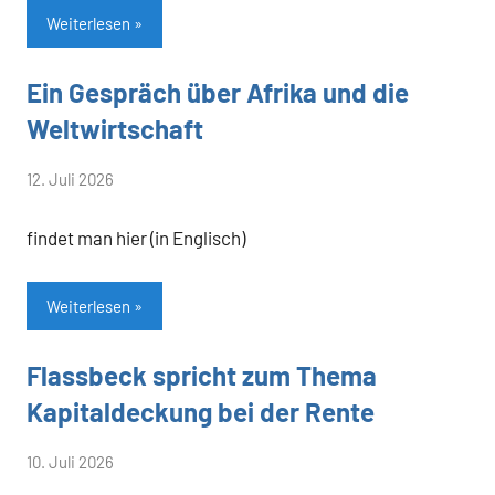
Weiterlesen
Ein Gespräch über Afrika und die
Allgemein
Weltwirtschaft
von
12. Juli 2026
Heiner
findet man hier (in Englisch)
Flassbeck
Weiterlesen
Flassbeck spricht zum Thema
Allgemein
Kapitaldeckung bei der Rente
von
10. Juli 2026
Heiner