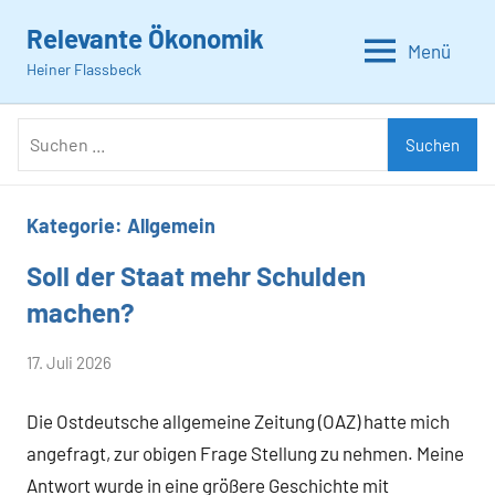
Zum
Relevante Ökonomik
Inhalt
Menü
Heiner Flassbeck
springen
Suchen
Suchen
nach:
Kategorie:
Allgemein
Soll der Staat mehr Schulden
Allgemein
machen?
von
17. Juli 2026
Heiner
Die Ostdeutsche allgemeine Zeitung (OAZ) hatte mich
Flassbeck
angefragt, zur obigen Frage Stellung zu nehmen. Meine
Antwort wurde in eine größere Geschichte mit