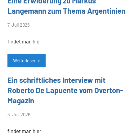
Eine Erwiderung zu Markus
Langemann zum Thema Argentinien
von
7. Juli 2026
Heiner
findet man hier
Flassbeck
Weiterlesen
Ein schriftliches Interview mit
Allgemein
Roberto De Lapuente vom Overton-
Magazin
von
3. Juli 2026
Heiner
findet man hier
Flassbeck