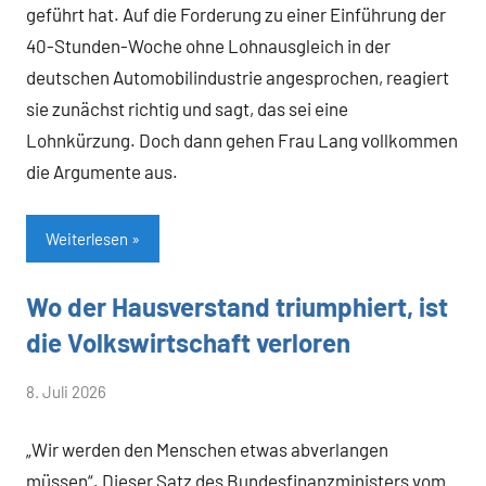
geführt hat. Auf die Forderung zu einer Einführung der
40-Stunden-Woche ohne Lohnausgleich in der
deutschen Automobilindustrie angesprochen, reagiert
sie zunächst richtig und sagt, das sei eine
Lohnkürzung. Doch dann gehen Frau Lang vollkommen
die Argumente aus.
Weiterlesen
Wo der Hausverstand triumphiert, ist
Allgemein
die Volkswirtschaft verloren
von
8. Juli 2026
Heiner
„Wir werden den Menschen etwas abverlangen
Flassbeck
müssen“. Dieser Satz des Bundesfinanzministers vom