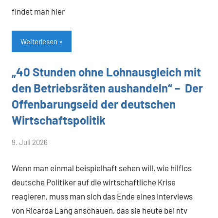
findet man hier
Flassbeck
Weiterlesen
„40 Stunden ohne Lohnausgleich mit
Allgemein
den Betriebsräten aushandeln“ – Der
Offenbarungseid der deutschen
Wirtschaftspolitik
von
9. Juli 2026
Heiner
Wenn man einmal beispielhaft sehen will, wie hilflos
Flassbeck
deutsche Politiker auf die wirtschaftliche Krise
reagieren, muss man sich das Ende eines Interviews
von Ricarda Lang anschauen, das sie heute bei ntv