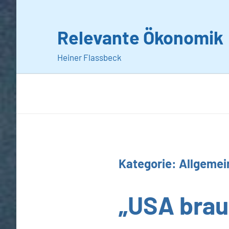
Zum
Inhalt
Relevante Ökonomik
springen
Heiner Flassbeck
Kategorie:
Allgemei
Allgemein
„USA brau