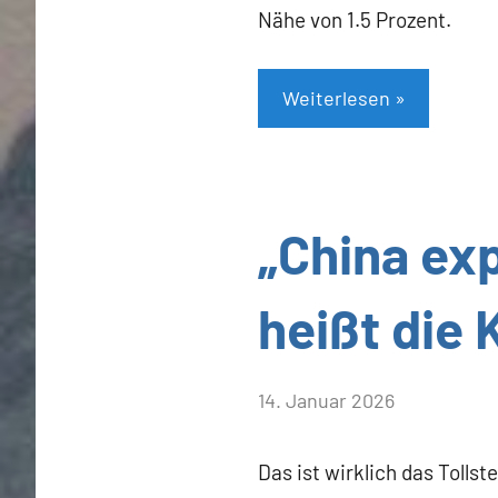
Nähe von 1.5 Prozent.
Weiterlesen
Allgemein
„China exp
heißt die
von
14. Januar 2026
Heiner
Flassbeck
Das ist wirklich das Tollst