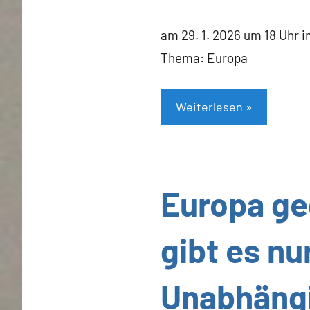
Heiner
Flassbeck
am 29. 1. 2026 um 18 Uhr 
Thema: Europa
Weiterlesen
Allgemein
Europa ge
gibt es nu
Unabhängi