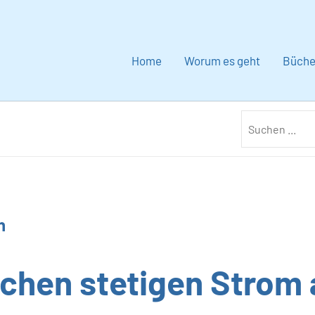
Home
Worum es geht
Büche
n
chen stetigen Strom 