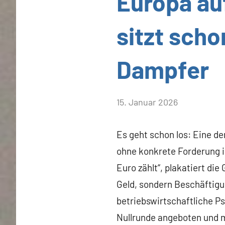
Europa au
sitzt sch
Dampfer
von
15. Januar 2026
Heiner
Flassbeck
Es geht schon los: Eine 
ohne konkrete Forderung in
Euro zählt“, plakatiert die
Geld, sondern Beschäftigu
betriebswirtschaftliche P
Nullrunde angeboten und m