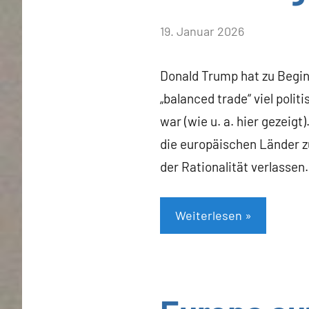
von
19. Januar 2026
Heiner
Flassbeck
Donald Trump hat zu Begi
„balanced trade“ viel polit
war (wie u. a. hier gezeig
die europäischen Länder z
der Rationalität verlassen.
Weiterlesen
Allgemein