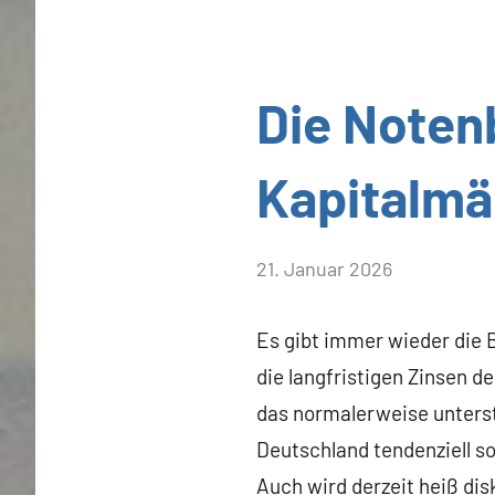
Allgemein
Die Noten
Kapitalmä
von
21. Januar 2026
Heiner
Flassbeck
Es gibt immer wieder die 
die langfristigen Zinsen d
das normalerweise unterstel
Deutschland tendenziell so
Auch wird derzeit heiß dis