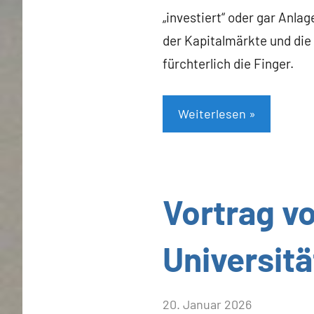
„investiert“ oder gar Anla
der Kapitalmärkte und die
fürchterlich die Finger.
Weiterlesen
Allgemein
Vortrag v
Universitä
von
20. Januar 2026