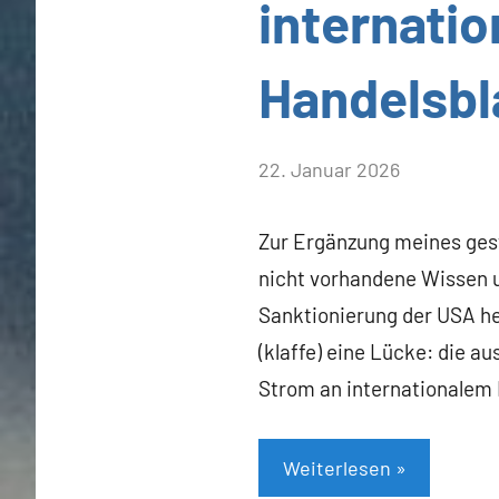
internatio
Handelsbl
von
22. Januar 2026
Heiner
Flassbeck
Zur Ergänzung meines ges
nicht vorhandene Wissen
Sanktionierung der USA he
(klaffe) eine Lücke: die 
Strom an internationalem K
Weiterlesen