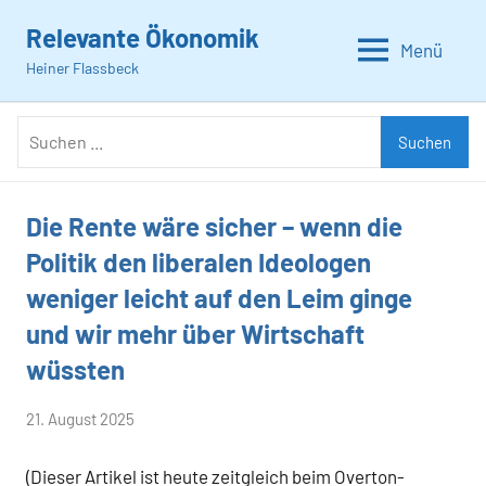
Zum
Relevante Ökonomik
Inhalt
Menü
Heiner Flassbeck
springen
Suchen
Suchen
nach:
Die Rente wäre sicher – wenn die
Allgemein
Politik den liberalen Ideologen
weniger leicht auf den Leim ginge
und wir mehr über Wirtschaft
wüssten
von
21. August 2025
Heiner
(Dieser Artikel ist heute zeitgleich beim Overton-
Flassbeck