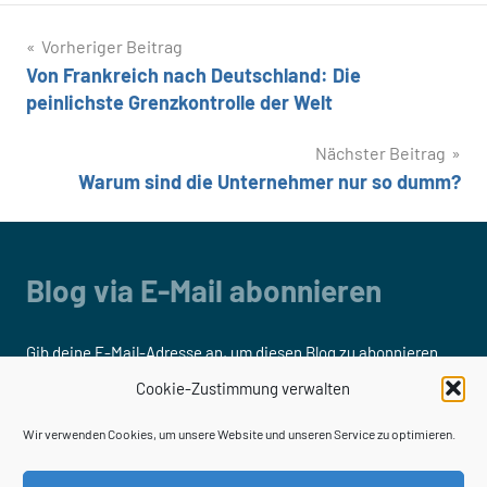
Beitragsnavigation
Vorheriger Beitrag
Von Frankreich nach Deutschland: Die
peinlichste Grenzkontrolle der Welt
Nächster Beitrag
Warum sind die Unternehmer nur so dumm?
Blog via E-Mail abonnieren
Gib deine E-Mail-Adresse an, um diesen Blog zu abonnieren
und Benachrichtigungen über neue Beiträge via E-Mail zu
Cookie-Zustimmung verwalten
erhalten.
Wir verwenden Cookies, um unsere Website und unseren Service zu optimieren.
E-