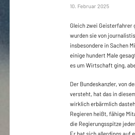
von
10. Februar 2025
Heiner
Flassbeck
Gleich zwei Geisterfahrer
wurden sie von journalisti
insbesondere in Sachen M
einige hundert Male gesag
es um Wirtschaft ging, ab
Der Bundeskanzler, von de
versteht, hat das in diese
wirklich erbärmlich dasteh
Regieren heißt, fähige Mit
die Regierungsspitze jeder
Er hat sich allerdings auf