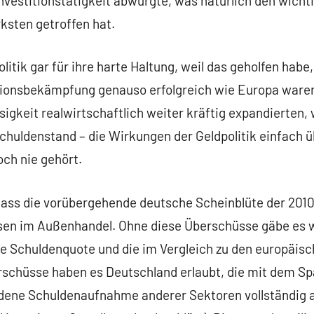
nvestitionstätigkeit abwürgte, was natürlich den wichti
rksten getroffen hat.
olitik gar für ihre harte Haltung, weil das geholfen habe,
tionsbekämpfung genauso erfolgreich wie Europa waren, 
igkeit realwirtschaftlich weiter kräftig expandierten, w
chuldenstand – die Wirkungen der Geldpolitik einfach 
och nie gehört.
dass die vorübergehende deutsche Scheinblüte der 201
en im Außenhandel. Ohne diese Überschüsse gäbe es w
che Schuldenquote und die im Vergleich zu den europäis
schüsse haben es Deutschland erlaubt, die mit dem Sp
ene Schuldenaufnahme anderer Sektoren vollständig a