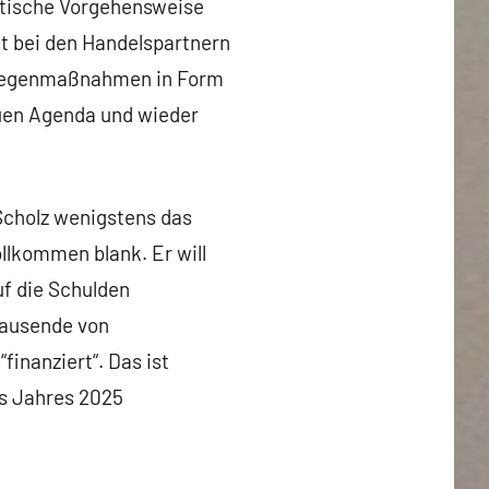
stische Vorgehensweise
it bei den Handelspartnern
, Gegenmaßnahmen in Form
euen Agenda und wieder
Scholz wenigstens das
llkommen blank. Er will
f die Schulden
tausende von
inanziert“. Das ist
es Jahres 2025