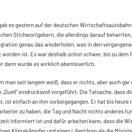
 gab es gestern auf der deutschen Wirtschaftsautobahn
schen Stichwortgebern, die allerdings darauf beharrten,
igration genau das wiederholen, was in den vergangen
t worden ist. Es war deshalb schon schwer, bis zu dem
er dann wurde es wirklich abenteuerlich.
m man seit langem weiß, dass er nichts, aber auch gar 
m „Duell“ eindrucksvoll vorgeführt. Die Tatsache, dass 
t, ist einfach an ihm vorbeigegangen. Er hat bis heute n
arbeiter zu haben, die Tag und Nacht nichts anderes tun
zeit informiert ist und dafür arbeiten kann, dass die W
 einen Klimakämpfer und einen Libertären als die Minist