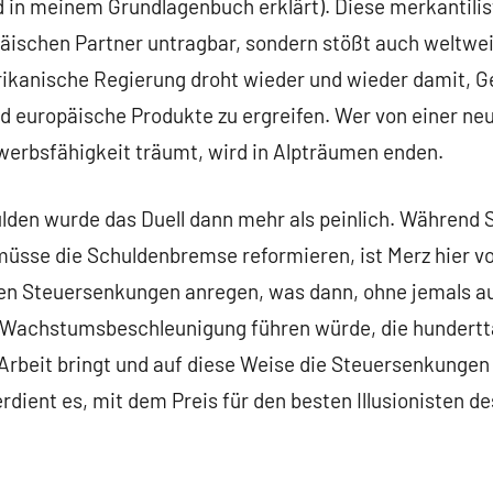
 in meinem Grundlagenbuch erklärt). Diese merkantili
opäischen Partner untragbar, sondern stößt auch weltwe
rikanische Regierung droht wieder und wieder damit
nd europäische Produkte zu ergreifen. Wer von einer n
werbsfähigkeit träumt, wird in Alpträumen enden.
ulden wurde das Duell dann mehr als peinlich. Während 
üsse die Schuldenbremse reformieren, ist Merz hier vo
en Steuersenkungen anregen, was dann, ohne jemals au
r Wachstumsbeschleunigung führen würde, die hundert
beit bringt und auf diese Weise die Steuersenkungen “f
rdient es, mit dem Preis für den besten Illusionisten d