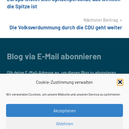
die Spitze ist
Nächster Beitrag
Die Volksverdummung durch die CDU geht weiter
Blog via E-Mail abonnieren
Gib deine E-Mail-Adresse an, um diesen Blog zu abonnieren
und Benachrichtigungen über neue Beiträge via E-Mail zu
Cookie-Zustimmung verwalten
erhalten.
Wir verwenden Cookies, um unsere Website und unseren Service zu optimieren.
E-
Mail-
Akzeptieren
Adresse
Ablehnen