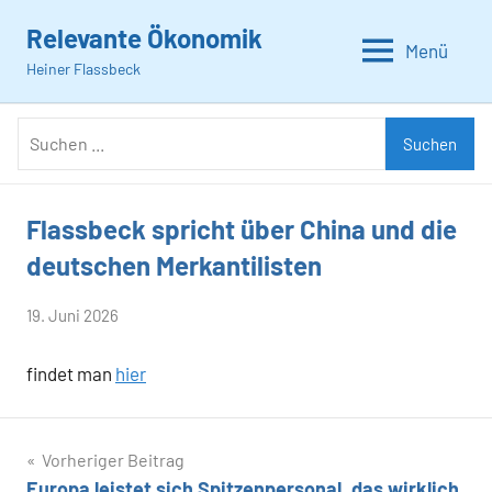
Zum
Relevante Ökonomik
Inhalt
Menü
Heiner Flassbeck
springen
Suchen
Suchen
nach:
Flassbeck spricht über China und die
Allgemein
deutschen Merkantilisten
von
19. Juni 2026
Heiner
findet man
hier
Flassbeck
Beitragsnavigation
Vorheriger Beitrag
Europa leistet sich Spitzenpersonal, das wirklich