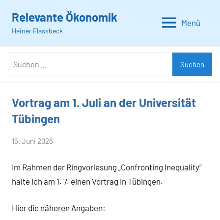
Zum
Relevante Ökonomik
Inhalt
Menü
Heiner Flassbeck
springen
Suchen
Suchen
nach:
Vortrag am 1. Juli an der Universität
Allgemein
Tübingen
von
15. Juni 2026
Heiner
Im Rahmen der Ringvorlesung „Confronting Inequality“
Flassbeck
halte ich am 1. 7. einen Vortrag in Tübingen.
Hier die näheren Angaben: