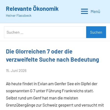
Zum
Relevante Ökonomik
Inhalt
Menü
Heiner Flassbeck
springen
Suchen
Suchen
nach:
Die Glorreichen 7 oder die
Allgemein
verzweifelte Suche nach Bedeutung
von
15. Juni 2026
Heiner
Ab heute findet in Evian am Genfer See ein Gipfel der
Flassbeck
sogenannten G 7 unter Führung Frankreichs statt.
Selbst rund um Genf hat man die meisten
Grenzübergänge zur Schweiz gesperrt und versucht mit