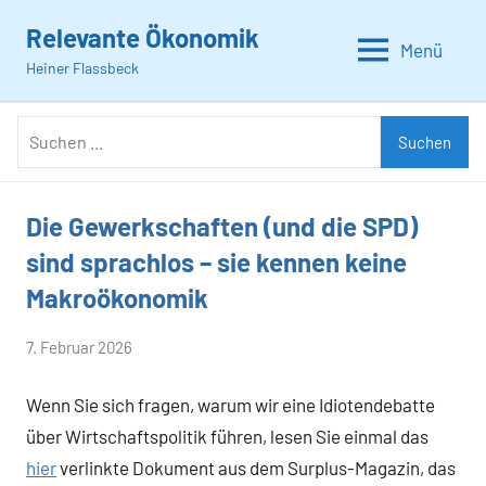
Zum
Relevante Ökonomik
Inhalt
Menü
Heiner Flassbeck
springen
Suchen
Suchen
nach:
Die Gewerkschaften (und die SPD)
Allgemein
sind sprachlos – sie kennen keine
Makroökonomik
von
7. Februar 2026
Heiner
Wenn Sie sich fragen, warum wir eine Idiotendebatte
Flassbeck
über Wirtschaftspolitik führen, lesen Sie einmal das
hier
verlinkte Dokument aus dem Surplus-Magazin, das