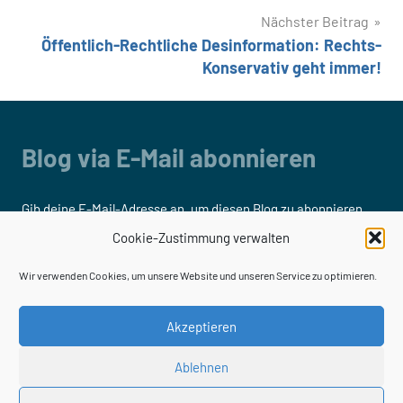
Nächster Beitrag
Öffentlich-Rechtliche Desinformation: Rechts-
Konservativ geht immer!
Blog via E-Mail abonnieren
Gib deine E-Mail-Adresse an, um diesen Blog zu abonnieren
und Benachrichtigungen über neue Beiträge via E-Mail zu
Cookie-Zustimmung verwalten
erhalten.
Wir verwenden Cookies, um unsere Website und unseren Service zu optimieren.
E-
Mail-
Akzeptieren
Adresse
Ablehnen
Abonnieren