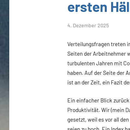
ersten Hä
von
4. Dezember 2025
Heiner
Flassbeck
Verteilungsfragen treten i
Seiten der Arbeitnehmer w
turbulenten Jahren mit C
haben. Auf der Seite der A
ist an der Zeit, ein Fazit 
Ein einfacher Blick zurück
Produktivität. Wir (mein D
gesetzt, weil es vor all d
seien zu hoch. Ein Index h