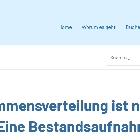
Home
Worum es geht
Büche
mmensverteilung ist n
Eine Bestandsaufnah