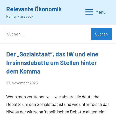
Zum
Relevante Ökonomik
Inhalt
Menü
Heiner Flassbeck
springen
Suchen
Suchen
nach:
Der „Sozialstaat“, das IW und eine
Allgemein
Irrsinnsdebatte um Stellen hinter
dem Komma
von
27. November 2025
Heiner
Wenn man verstehen will, wie absurd die deutsche
Flassbeck
Debatte um den Sozialstaat ist und wie unterirdisch das
Niveau der wirtschaftspolitischen Debatte allgemein