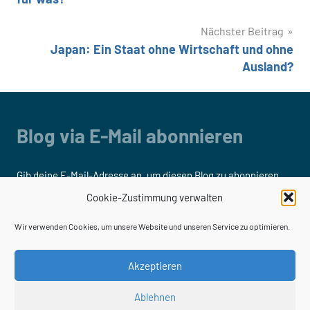
Nächster Beitrag
Japan: Ein Staat ohne Wirtschaft und ohne
Ausland?
Blog via E-Mail abonnieren
Gib deine E-Mail-Adresse an, um diesen Blog zu abonnieren
und Benachrichtigungen über neue Beiträge via E-Mail zu
Cookie-Zustimmung verwalten
erhalten.
Wir verwenden Cookies, um unsere Website und unseren Service zu optimieren.
E-
Mail-
Akzeptieren
Adresse
Ablehnen