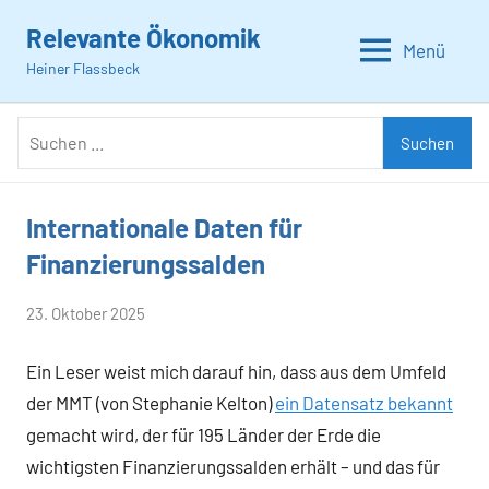
Zum
Relevante Ökonomik
Inhalt
Menü
Heiner Flassbeck
springen
Suchen
Suchen
nach:
Internationale Daten für
Allgemein
Finanzierungssalden
von
23. Oktober 2025
Heiner
Ein Leser weist mich darauf hin, dass aus dem Umfeld
Flassbeck
der MMT (von Stephanie Kelton)
ein Datensatz bekannt
gemacht wird, der für 195 Länder der Erde die
wichtigsten Finanzierungssalden erhält – und das für