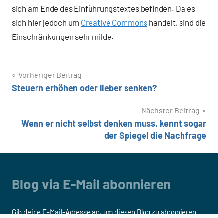
sich am Ende des Einführungstextes befinden. Da es
sich hier jedoch um
Creative Commons
handelt, sind die
Einschränkungen sehr milde.
Beitragsnavigation
Vorheriger Beitrag
Steuern erhöhen oder lieber senken?
Nächster Beitrag
Wenn er nicht selbst denken muss, kennt sogar
der Spiegel die Nachfrage
Blog via E-Mail abonnieren
Gib deine E-Mail-Adresse an, um diesen Blog zu abonnieren