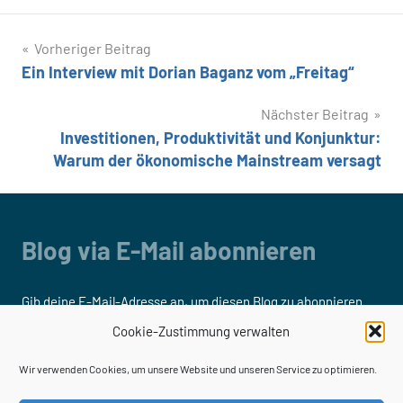
Beitragsnavigation
Vorheriger Beitrag
Ein Interview mit Dorian Baganz vom „Freitag“
Nächster Beitrag
Investitionen, Produktivität und Konjunktur:
Warum der ökonomische Mainstream versagt
Blog via E-Mail abonnieren
Gib deine E-Mail-Adresse an, um diesen Blog zu abonnieren
und Benachrichtigungen über neue Beiträge via E-Mail zu
Cookie-Zustimmung verwalten
erhalten.
Wir verwenden Cookies, um unsere Website und unseren Service zu optimieren.
E-