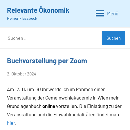
Zum
Relevante Ökonomik
Inhalt
Menü
Heiner Flassbeck
springen
Suchen
Suchen
nach:
Buchvorstellung per Zoom
Allgemein
von
2. Oktober 2024
Heiner
Am 12. 11. um 18 Uhr werde ich im Rahmen einer
Flassbeck
Veranstaltung der Gemeinwohlakademie in Wien mein
Grundlagenbuch
online
vorstellen. Die Einladung zu der
Veranstaltung und die Einwahlmodalitäten findet man
hier
.