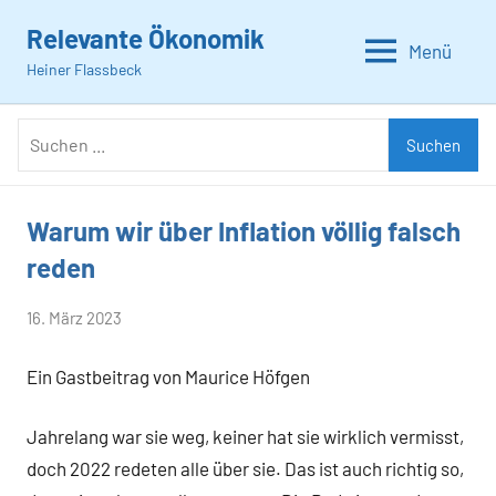
Zum
Relevante Ökonomik
Inhalt
Menü
Heiner Flassbeck
springen
Suchen
Suchen
nach:
Warum wir über Inflation völlig falsch
Allgemein
reden
von
16. März 2023
Heiner
Ein Gastbeitrag von Maurice Höfgen
Flassbeck
Jahrelang war sie weg, keiner hat sie wirklich vermisst,
doch 2022 redeten alle über sie. Das ist auch richtig so,