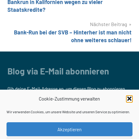
Bankrun in Kalifornien wegen zu vieler
Staatskredite?
Nächster Beitrag
Bank-Run bei der SVB – Hinterher ist man nicht
ohne weiteres schlauer!
Blog via E-Mail abonnieren
Gib deine E-Mail-Adresse an, um diesen Blog zu abonnieren
und Benachrichtigungen über neue Beiträge via E-Mail zu
Cookie-Zustimmung verwalten
erhalten.
Wir verwenden Cookies, um unsere Website und unseren Service zu optimieren.
E-
Mail-
Akzeptieren
Adresse