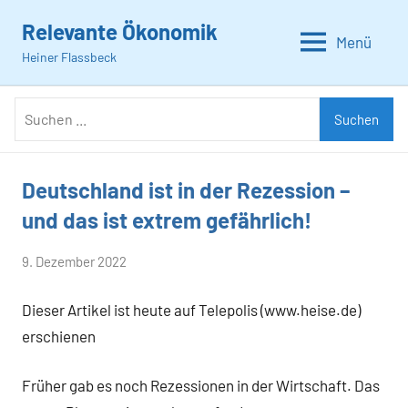
Zum
Relevante Ökonomik
Inhalt
Menü
Heiner Flassbeck
springen
Suchen
Suchen
nach:
Deutschland ist in der Rezession –
Allgemein
und das ist extrem gefährlich!
von
9. Dezember 2022
Heiner
Dieser Artikel ist heute auf Telepolis (www.heise.de)
Flassbeck
erschienen
Früher gab es noch Rezessionen in der Wirtschaft. Das