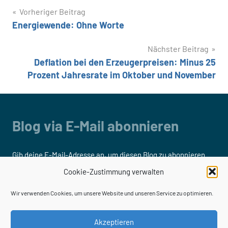
Beitragsnavigation
Vorheriger Beitrag
Energiewende: Ohne Worte
Nächster Beitrag
Deflation bei den Erzeugerpreisen: Minus 25
Prozent Jahresrate im Oktober und November
Blog via E-Mail abonnieren
Gib deine E-Mail-Adresse an, um diesen Blog zu abonnieren
und Benachrichtigungen über neue Beiträge via E-Mail zu
Cookie-Zustimmung verwalten
erhalten.
Wir verwenden Cookies, um unsere Website und unseren Service zu optimieren.
E-
Mail-
Akzeptieren